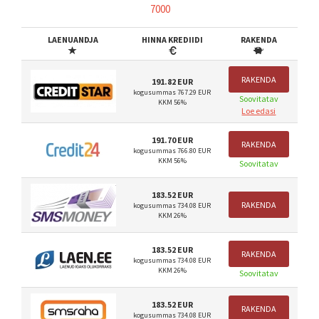
7000
LAENUANDJA
HINNA KREDIIDI
RAKENDA
RAKENDA
191.82 EUR
kogusummas 767.29 EUR
Soovitatav
KKM 56%
Loe edasi
191.70 EUR
RAKENDA
kogusummas 766.80 EUR
KKM 56%
Soovitatav
183.52 EUR
RAKENDA
kogusummas 734.08 EUR
KKM 26%
183.52 EUR
RAKENDA
kogusummas 734.08 EUR
KKM 26%
Soovitatav
183.52 EUR
RAKENDA
kogusummas 734.08 EUR