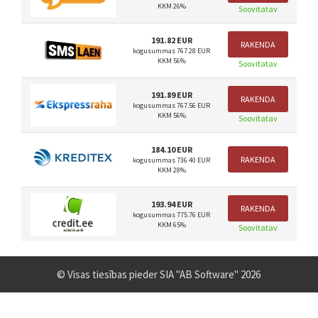
KKM 26%
Soovitatav
191.82 EUR
RAKENDA
kogusummas 767.28 EUR
KKM 56%
Soovitatav
191.89 EUR
RAKENDA
kogusummas 767.56 EUR
KKM 56%
Soovitatav
184.10 EUR
RAKENDA
kogusummas 736.40 EUR
KKM 28%
193.94 EUR
RAKENDA
kogusummas 775.76 EUR
KKM 65%
Soovitatav
© Visas tiesības pieder SIA "AB Software" 2026