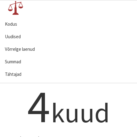
Kodus
Uudised
Võrrelge laenud
Summad
Tähtajad
4
kuud