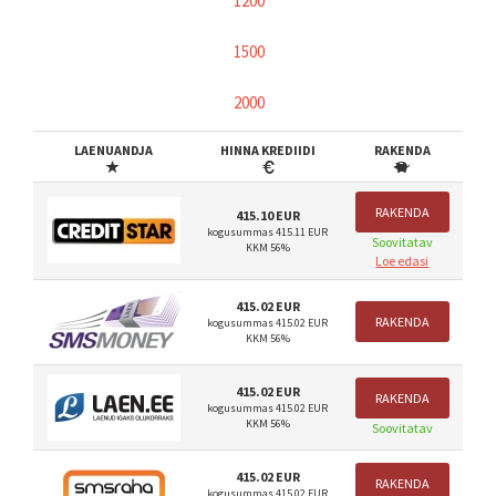
1200
1500
2000
LAENUANDJA
HINNA KREDIIDI
RAKENDA
RAKENDA
415.10 EUR
kogusummas 415.11 EUR
Soovitatav
KKM 56%
Loe edasi
415.02 EUR
RAKENDA
kogusummas 415.02 EUR
KKM 56%
415.02 EUR
RAKENDA
kogusummas 415.02 EUR
KKM 56%
Soovitatav
415.02 EUR
RAKENDA
kogusummas 415.02 EUR