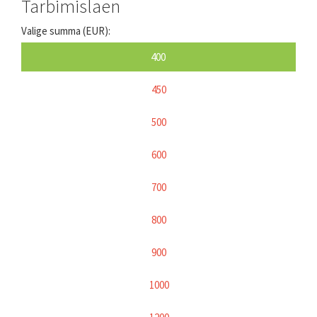
Tarbimislaen
Valige summa (EUR):
400
450
500
600
700
800
900
1000