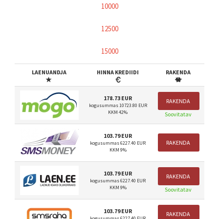
10000
12500
15000
LAENUANDJA
HINNA KREDIIDI
RAKENDA
178.73 EUR
RAKENDA
kogusummas 10723.80 EUR
KKM 42%
Soovitatav
103.79 EUR
RAKENDA
kogusummas 6227.40 EUR
KKM 9%
103.79 EUR
RAKENDA
kogusummas 6227.40 EUR
KKM 9%
Soovitatav
103.79 EUR
RAKENDA
kogusummas 6227.40 EUR