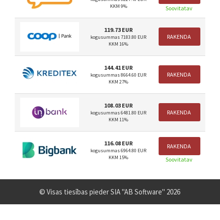
KKM 9%
Soovitatav
119.73 EUR
RAKENDA
kogusummas 7183.80 EUR
KKM 16%
144.41 EUR
RAKENDA
kogusummas 8664.60 EUR
KKM 27%
108.03 EUR
RAKENDA
kogusummas 6481.80 EUR
KKM 11%
116.08 EUR
RAKENDA
kogusummas 6964.80 EUR
KKM 15%
Soovitatav
© Visas tiesības pieder SIA "AB Software" 2026