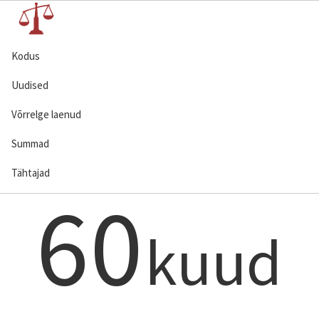
Kodus
Uudised
Võrrelge laenud
Summad
Tähtajad
60
kuud