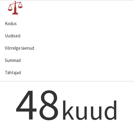
Kodus
Uudised
Võrrelge laenud
Summad
Tähtajad
48
kuud