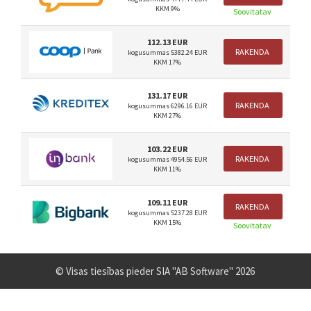
KKM 9%
Soovitatav
112.13 EUR
RAKENDA
kogusummas 5382.24 EUR
KKM 17%
131.17 EUR
RAKENDA
kogusummas 6296.16 EUR
KKM 27%
103.22 EUR
RAKENDA
kogusummas 4954.56 EUR
KKM 11%
109.11 EUR
RAKENDA
kogusummas 5237.28 EUR
KKM 15%
Soovitatav
© Visas tiesības pieder SIA "AB Software" 2026