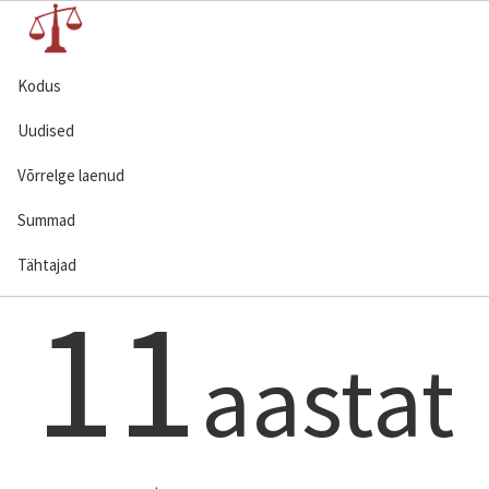
Kodus
Uudised
Võrrelge laenud
Summad
Tähtajad
11
aastat