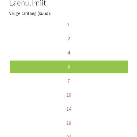
Laenulimiit
Valige tähtaeg (kuud):
1
2
4
6
7
10
14
19