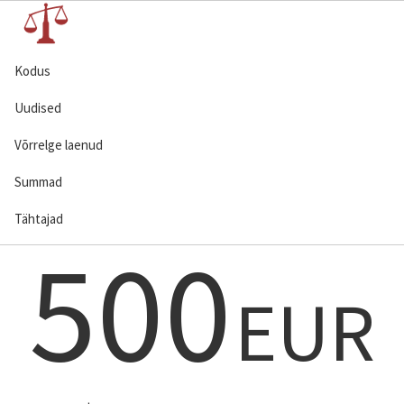
Kodus
Uudised
Võrrelge laenud
Summad
Tähtajad
500
EUR