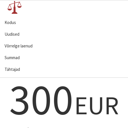
Kodus
Uudised
Võrrelge laenud
Summad
Tähtajad
300
EUR