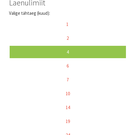
Laenulimiit
Valige tähtaeg (kuud):
1
2
4
6
7
10
14
19