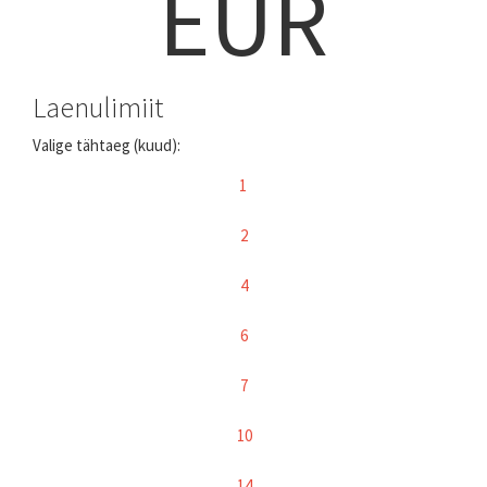
EUR
Laenulimiit
Valige tähtaeg (kuud):
1
2
4
6
7
10
14